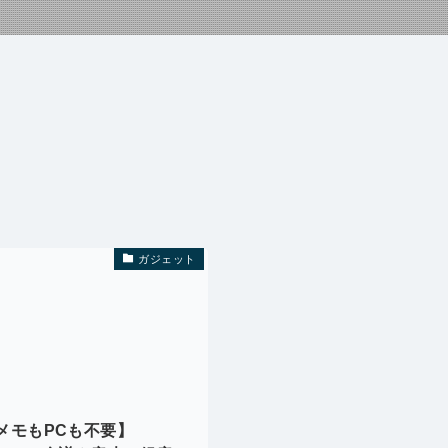
ガジェット
メモもPCも不要】