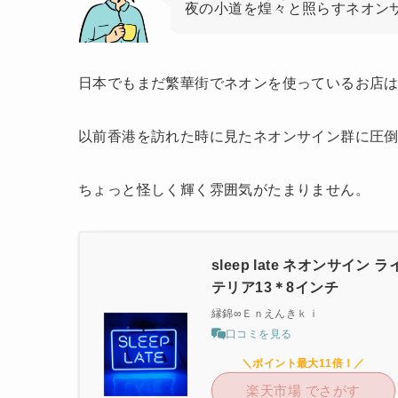
夜の小道を
煌々
と照らすネオン
日本でもまだ繁華街でネオンを使っているお店
以前香港を訪れた時に見たネオンサイン群に圧
ちょっと怪しく輝く雰囲気がたまりません。
sleep late ネオンサイン
テリア13＊8インチ
縁錦∞Ｅｎえんきｋｉ
口コミを見る
＼ポイント最大11倍！／
楽天市場 でさがす