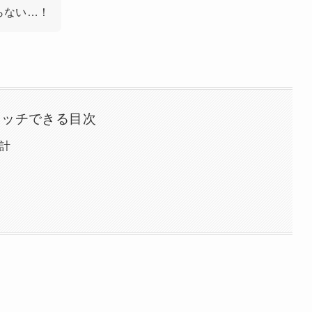
らない…！
タッチできる目次
時計