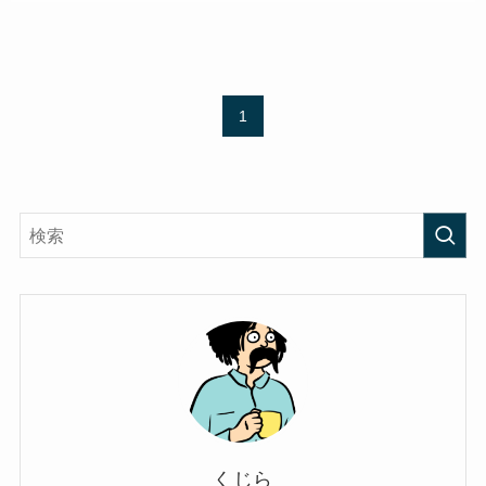
1
くじら